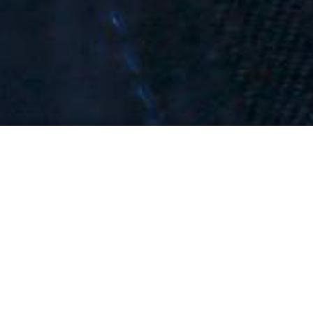
seres Ortsverbandes. Spielerisch werden
n Fähigkeiten und Aufgaben eines THW-