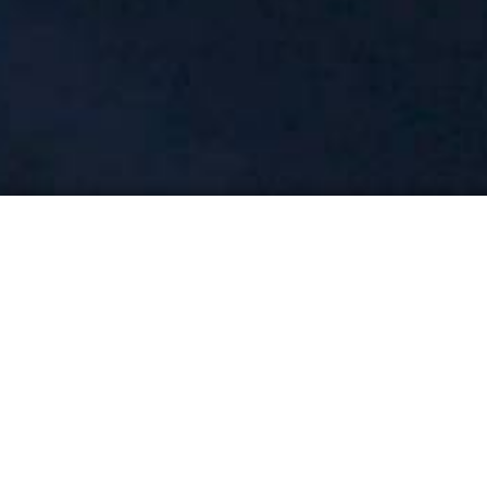
Jugendgruppe
Die Jugendgruppe sind die Nachwuchs-Helfer un
die Kinder und Jugendlichen an die vielfältige
Helfers herangeführt.