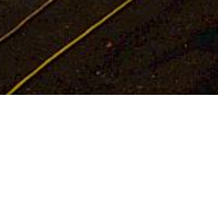
ohr - Abstützen
inn/Unterfranken
r, sicherte der THW Ortsverband Lohr die
iten an der Einsatzstelle dauerten vom