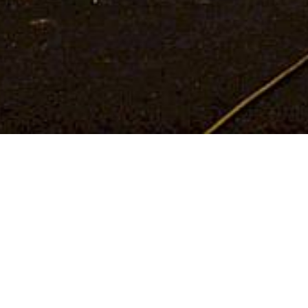
Einsatz des THW OV L
eines Hauses in Obers
Nach dem ein LKW in eine Hauswand gekracht wa
Giebelwand des Hauses. Die umfangreichen Arbe