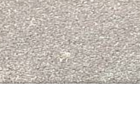
ruf zum
dt Lohr
 der Stad Lohr die Aktion Frühjahrsputz.
atkräftige Unterstützung gebeten. Am