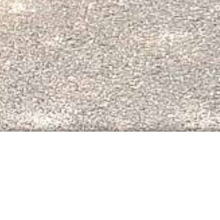
THW Jugend folgt Auf
Frühjahrsputz der Sta
Bereits zum 28. Mal organsierte die Umweltstelle
Alle Lohrer Bürgerinnen und Bürger wurden um t