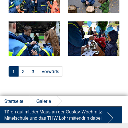
1
2
3
Vorwärts
Startseite
Galerie
Türen auf mit der Maus an der Gustav-Woehrnitz-
Mittelschule und das THW Lohr mittendrin dabei