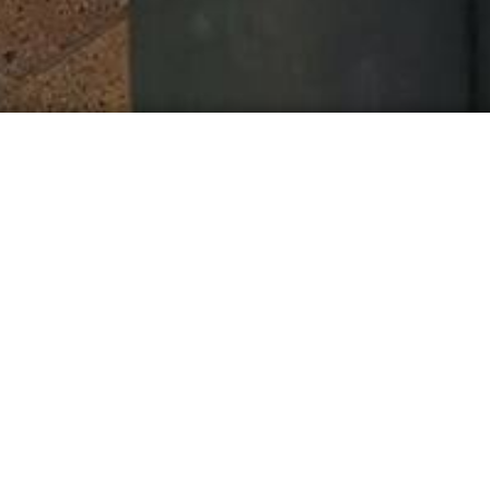
Fachberater Einsatz H
Mittelsinn
Durch das Hochwasser der Sinn war im Ort Mittel
den Fluss gestürzt. Für die übrigen Gebäudeteile
Hier die Bildergalerie zum Einsatz