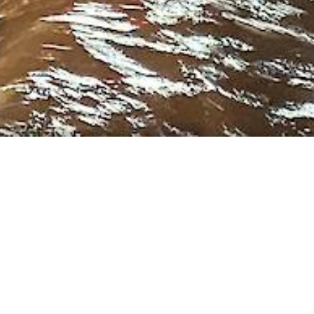
Lange Einsatznacht f
Kräfte - Unwetter in 
Am 16.08.23 um 23.16 Uhr wurden wir zur Unter
Frammersbach alarmiert. Hier ein paar Einrücke