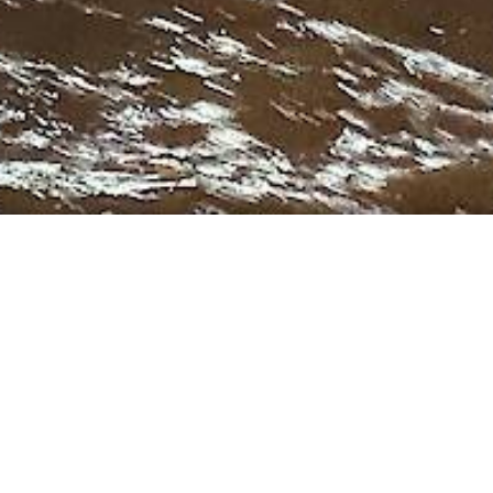
ür unsere THW-
Frammersbach
stützung der Feuerwehren nach
 aus dem Einsatz.