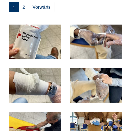
1
2
Vorwärts