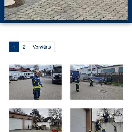
1
2
Vorwärts