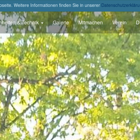
eite. Weitere Informationen finden Sie in unserer
Datenschutzerkläru
nheiten & Technik
Galerie
Mitmachen
Verein
D