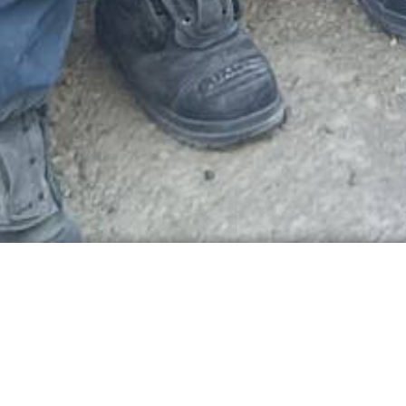
Überregionaler Waldb
Tennenloher Forst