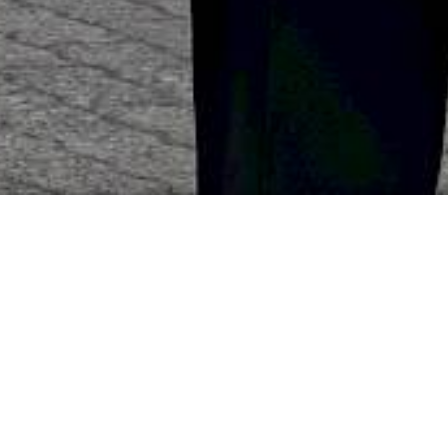
Jahresrückblick auf 2
Rückblick, Ehrungen u
vorne:
Ein intensives Jahr liegt hinter uns, das wurde b