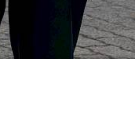
025 im THW Lohr -
nd der Blick nach
eim diesjährigen Jahresrückblick schnell