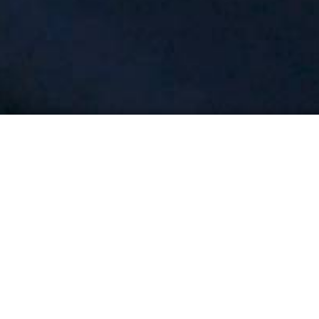
Grundausbildungsprüf
"Seit heute hat das THW (Technisches Hilfswerk) 
Friedrich Hauck vom OV Miltenberg am Samstag.
des THW-Geschäftsführerbereichs Karlstadt abso
strengen Augen von 21 Prüfern erfolgreich die 