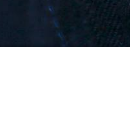
ung 2003 in Lohr
53 Helfer mehr", freute sich Prüfungsleiter
 53 Helferanwärter aus 8 Ortsverbänden
lvierten im Ortsverband Lohr unter den
Grundausbildungsprüfung.