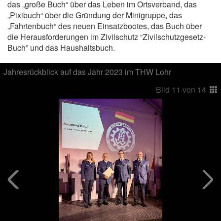
das „große Buch“ über das Leben im Ortsverband, das
„Pixibuch“ über die Gründung der Minigruppe, das
„Fahrtenbuch“ des neuen Einsatzbootes, das Buch über
die Herausforderungen im Zivilschutz “Zivilschutzgesetz-
Buch” und das Haushaltsbuch.
Jahresrückblick auf das Jahr 2023 im THW Lohr
Bild
11
von
14