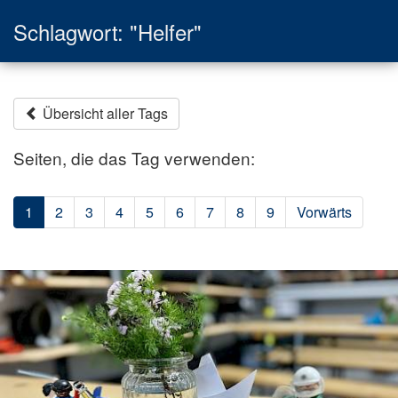
Schlagwort: "Helfer"
Übersicht aller Tags
Seiten, die das Tag verwenden:
1
2
3
4
5
6
7
8
9
Vorwärts