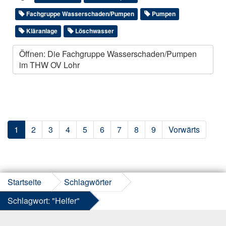
Fachgruppe Wasserschaden/Pumpen
Pumpen
Kläranlage
Löschwasser
Öffnen: Die Fachgruppe Wasserschaden/Pumpen
im THW OV Lohr
1
2
3
4
5
6
7
8
9
Vorwärts
Startseite
Schlagwörter
Schlagwort: "Helfer"