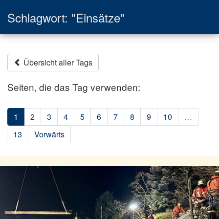
Schlagwort: "Einsätze"
Übersicht aller Tags
Seiten, die das Tag verwenden:
1
2
3
4
5
6
7
8
9
10
…
13
Vorwärts