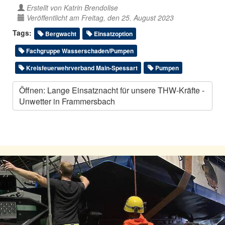
Erstellt von
Katrin Brendolise
Veröffentlicht am Freitag, den 25. August 2023
Tags:
Bergwacht
Einsatzoption
Fachgruppe Wasserschaden/Pumpen
Kreisfeuerwehrverband Main-Spessart
Pumpen
Öffnen: Lange Einsatznacht für unsere THW-Kräfte -
Unwetter in Frammersbach