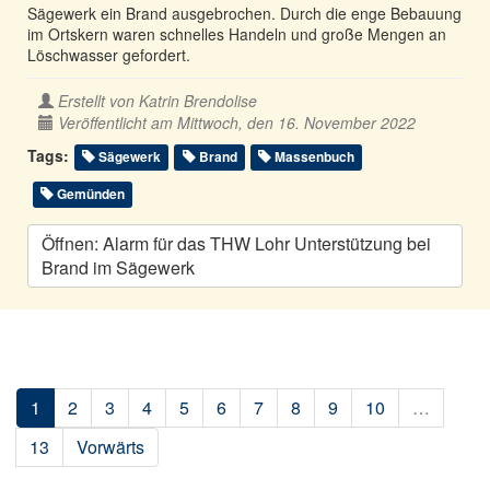
Sägewerk ein Brand ausgebrochen. Durch die enge Bebauung
im Ortskern waren schnelles Handeln und große Mengen an
Löschwasser gefordert.
Erstellt von
Katrin Brendolise
Veröffentlicht am Mittwoch, den 16. November 2022
Tags:
Sägewerk
Brand
Massenbuch
Gemünden
Öffnen: Alarm für das THW Lohr Unterstützung bei
Brand im Sägewerk
1
2
3
4
5
6
7
8
9
10
…
13
Vorwärts