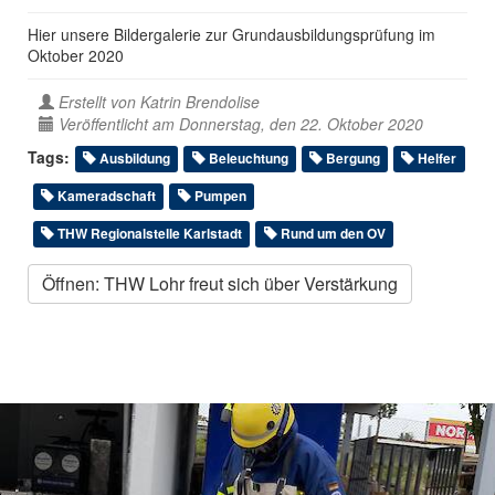
Hier unsere Bildergalerie zur Grundausbildungsprüfung im
Oktober 2020
Erstellt von
Katrin Brendolise
Veröffentlicht am Donnerstag, den 22. Oktober 2020
Tags:
Ausbildung
Beleuchtung
Bergung
Helfer
Kameradschaft
Pumpen
THW Regionalstelle Karlstadt
Rund um den OV
Öffnen: THW Lohr freut sich über Verstärkung