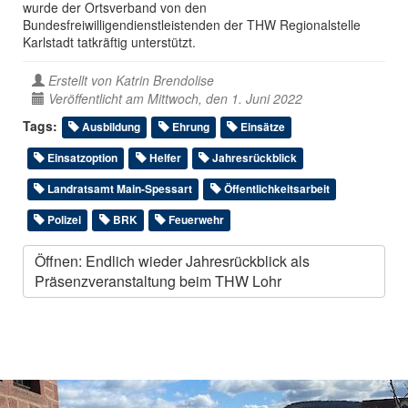
wurde der Ortsverband von den
Bundesfreiwilligendienstleistenden der THW Regionalstelle
Karlstadt tatkräftig unterstützt.
Erstellt von
Katrin Brendolise
Veröffentlicht am Mittwoch, den 1. Juni 2022
Tags:
Ausbildung
Ehrung
Einsätze
Einsatzoption
Helfer
Jahresrückblick
Landratsamt Main-Spessart
Öffentlichkeitsarbeit
Polizei
BRK
Feuerwehr
Öffnen: Endlich wieder Jahresrückblick als
Präsenzveranstaltung beim THW Lohr