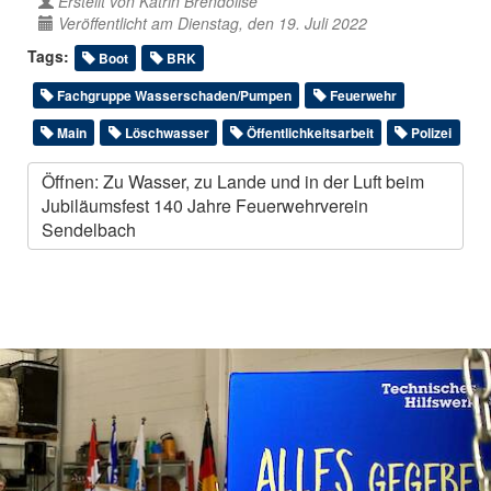
Erstellt von
Katrin Brendolise
Veröffentlicht am Dienstag, den 19. Juli 2022
Tags:
Boot
BRK
Fachgruppe Wasserschaden/Pumpen
Feuerwehr
Main
Löschwasser
Öffentlichkeitsarbeit
Polizei
Öffnen: Zu Wasser, zu Lande und in der Luft beim
Jubiläumsfest 140 Jahre Feuerwehrverein
Sendelbach