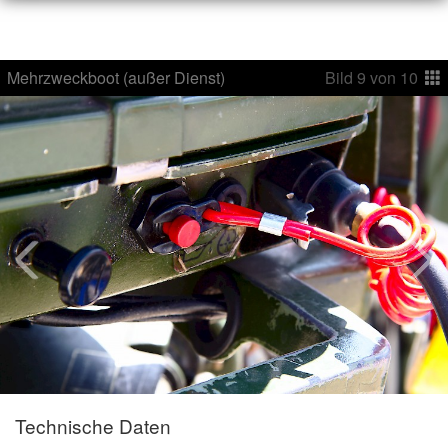
Mehrzweckboot (außer Dienst)
Bild
9
von
10
Technische Daten