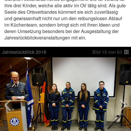
ihre drei Kinder, welche alle aktiv im OV tätig sind. Als gute
Seele des Ortsverbandes kümmert sie sich zuverlässig
und gewissenhaft nicht nur um den reibungslosen Ablauf
im Küchenteam, sondern bringt sich mit ihren Ideen und
deren Umsetzung besonders bei der Ausgestaltung der
Jahresrückblickveranstaltungen mit ein.
Jahresrückblick 2018
Bild
15
von
63