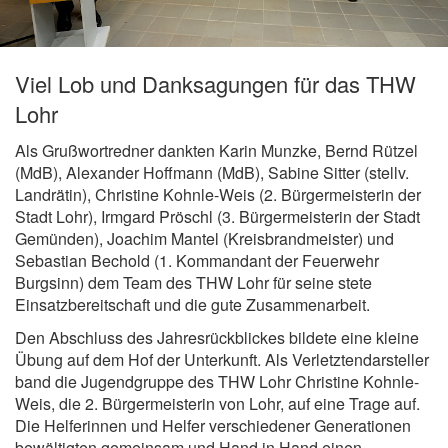
Viel Lob und Danksagungen für das THW
Lohr
Als Grußwortredner dankten Karin Munzke, Bernd Rützel
(MdB), Alexander Hoffmann (MdB), Sabine Sitter (stellv.
Landrätin), Christine Kohnle-Weis (2. Bürgermeisterin der
Stadt Lohr), Irmgard Pröschl (3. Bürgermeisterin der Stadt
Gemünden), Joachim Mantel (Kreisbrandmeister) und
Sebastian Bechold (1. Kommandant der Feuerwehr
Burgsinn) dem Team des THW Lohr für seine stete
Einsatzbereitschaft und die gute Zusammenarbeit.
Den Abschluss des Jahresrückblickes bildete eine kleine
Übung auf dem Hof der Unterkunft. Als Verletztendarsteller
band die Jugendgruppe des THW Lohr Christine Kohnle-
Weis, die 2. Bürgermeisterin von Lohr, auf eine Trage auf.
Die Helferinnen und Helfer verschiedener Generationen
bewältigten gemeinsam und Hand in Hand einen