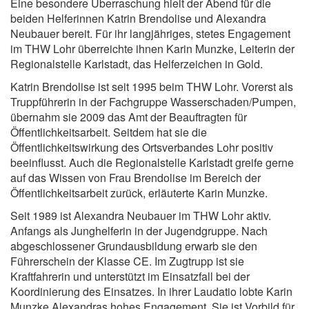
Eine besondere Überraschung hielt der Abend für die
beiden Helferinnen Katrin Brendolise und Alexandra
Neubauer bereit. Für ihr langjähriges, stetes Engagement
im THW Lohr überreichte ihnen Karin Munzke, Leiterin der
Regionalstelle Karlstadt, das Helferzeichen in Gold.
Katrin Brendolise ist seit 1995 beim THW Lohr. Vorerst als
Truppführerin in der Fachgruppe Wasserschaden/Pumpen,
übernahm sie 2009 das Amt der Beauftragten für
Öffentlichkeitsarbeit. Seitdem hat sie die
Öffentlichkeitswirkung des Ortsverbandes Lohr positiv
beeinflusst. Auch die Regionalstelle Karlstadt greife gerne
auf das Wissen von Frau Brendolise im Bereich der
Öffentlichkeitsarbeit zurück, erläuterte Karin Munzke.
Seit 1989 ist Alexandra Neubauer im THW Lohr aktiv.
Anfangs als Junghelferin in der Jugendgruppe. Nach
abgeschlossener Grundausbildung erwarb sie den
Führerschein der Klasse CE. Im Zugtrupp ist sie
Kraftfahrerin und unterstützt im Einsatzfall bei der
Koordinierung des Einsatzes. In ihrer Laudatio lobte Karin
Munzke Alexandras hohes Engagement. Sie ist Vorbild für