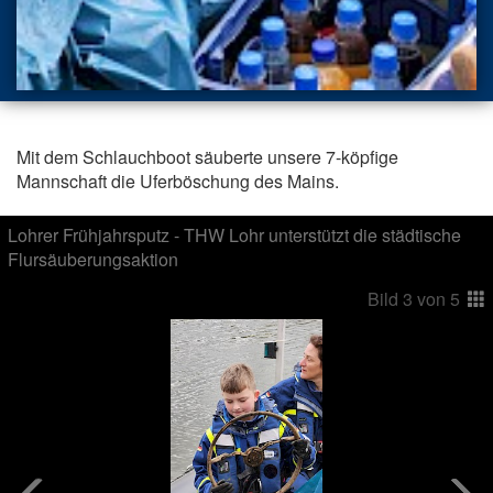
Mit dem Schlauchboot säuberte unsere 7-köpfige
Mannschaft die Uferböschung des Mains.
Lohrer Frühjahrsputz - THW Lohr unterstützt die städtische
Flursäuberungsaktion
Bild
3
von
5