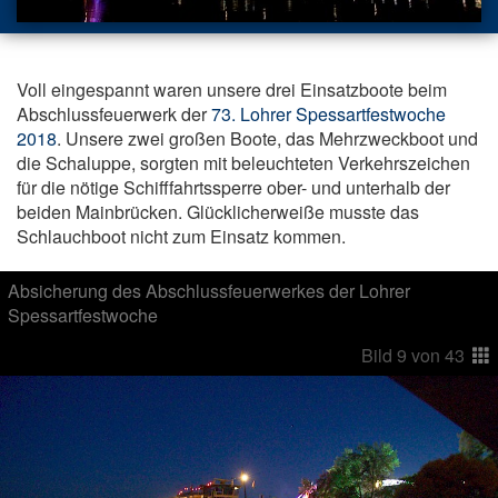
Voll eingespannt waren unsere drei Einsatzboote beim
Abschlussfeuerwerk der
73. Lohrer Spessartfestwoche
2018
. Unsere zwei großen Boote, das Mehrzweckboot und
die Schaluppe, sorgten mit beleuchteten Verkehrszeichen
für die nötige Schifffahrtssperre ober- und unterhalb der
beiden Mainbrücken. Glücklicherweiße musste das
Schlauchboot nicht zum Einsatz kommen.
Absicherung des Abschlussfeuerwerkes der Lohrer
Spessartfestwoche
Bild
9
von
43