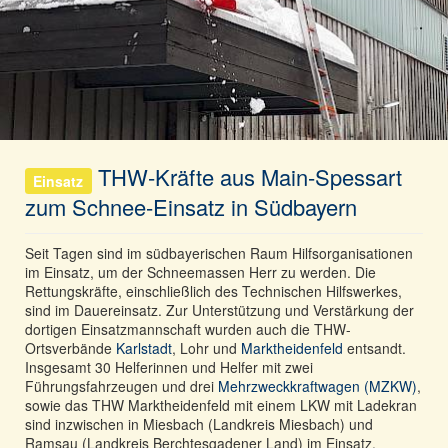
THW-Kräfte aus Main-Spessart
Einsatz
zum Schnee-Einsatz in Südbayern
Seit Tagen sind im südbayerischen Raum Hilfsorganisationen
im Einsatz, um der Schneemassen Herr zu werden. Die
Rettungskräfte, einschließlich des Technischen Hilfswerkes,
sind im Dauereinsatz. Zur Unterstützung und Verstärkung der
dortigen Einsatzmannschaft wurden auch die THW-
Ortsverbände
Karlstadt
, Lohr und
Marktheidenfeld
entsandt.
Insgesamt 30 Helferinnen und Helfer mit zwei
Führungsfahrzeugen und drei
Mehrzweckkraftwagen (MZKW)
,
sowie das THW Marktheidenfeld mit einem LKW mit Ladekran
sind inzwischen in Miesbach (Landkreis Miesbach) und
Ramsau (Landkreis Berchtesgadener Land) im Einsatz.