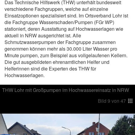
Das Technische Hilfswerk (THW) unterhält bundesweit
verschiedene Fachgruppen, welche auf einzelne
Einsatzoptionen spezialisiert sind. Im Ortsverband Lohr ist
die Fachgruppe Wasserschaden/Pumpen (FGr WP)
stationiert, deren Ausstattung auf Hochwasserlagen wie
aktuell in NRW ausgerichtet ist. Alle
Schmutzwasserpumpen der Fachgruppe zusammen
genommen können mehr als 30.000 Liter Wasser pro
Minute pumpen, zum Beispiel aus vollgelaufenen Kellern.
Die gut ausgebildeten ehrenamtlichen Helfer und
Helferinnen sind die Experten des THW für
Hochwasserlagen.
THW Lohr mit Großpumpen im Hochwassereinsatz in NRW
Bild
9
von
47