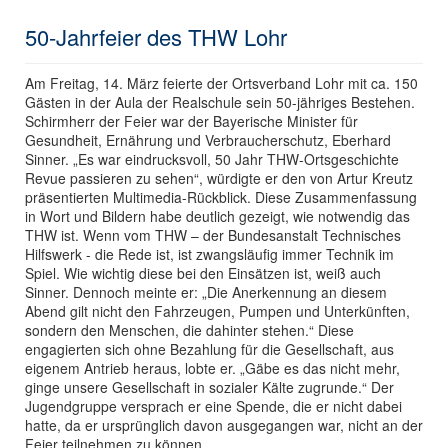
50-Jahrfeier des THW Lohr
Am Freitag, 14. März feierte der Ortsverband Lohr mit ca. 150
Gästen in der Aula der Realschule sein 50-jähriges Bestehen.
Schirmherr der Feier war der Bayerische Minister für
Gesundheit, Ernährung und Verbraucherschutz, Eberhard
Sinner. „Es war eindrucksvoll, 50 Jahr THW-Ortsgeschichte
Revue passieren zu sehen“, würdigte er den von Artur Kreutz
präsentierten Multimedia-Rückblick. Diese Zusammenfassung
in Wort und Bildern habe deutlich gezeigt, wie notwendig das
THW ist. Wenn vom THW – der Bundesanstalt Technisches
Hilfswerk - die Rede ist, ist zwangsläufig immer Technik im
Spiel. Wie wichtig diese bei den Einsätzen ist, weiß auch
Sinner. Dennoch meinte er: „Die Anerkennung an diesem
Abend gilt nicht den Fahrzeugen, Pumpen und Unterkünften,
sondern den Menschen, die dahinter stehen.“ Diese
engagierten sich ohne Bezahlung für die Gesellschaft, aus
eigenem Antrieb heraus, lobte er. „Gäbe es das nicht mehr,
ginge unsere Gesellschaft in sozialer Kälte zugrunde.“ Der
Jugendgruppe versprach er eine Spende, die er nicht dabei
hatte, da er ursprünglich davon ausgegangen war, nicht an der
Feier teilnehmen zu können.