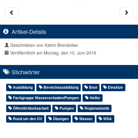
Artikel-Details
Geschrieben von
Katrin Brendolise
Veröffentlicht am Montag, den 10. Juni 2019
Stichwörter
Ausbildung
Bereichsausbildung
Boot
Einsätze
Fachgruppe Wasserschaden/Pumpen
Helfer
Öffentlichkeitsarbeit
Pumpen
Regionalstelle
Rund um den OV
Übungen
Wasser
WSA