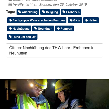
Veröffentlicht am Montag, den 28. Oktober 2019
Tags:
Ausbildung
Bergung
Erdbeben
Fachgruppe Wasserschaden/Pumpen
GKW
Helfer
Nachtübung
Neuhütten
Pumpen
Rund um den OV
Öffnen: Nachtübung des THW Lohr - Erdbeben in
Neuhütten