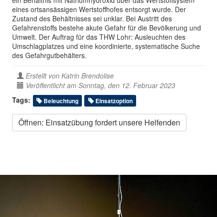
ein Behältnis mit Natriumhydroxid über das Wertstoffsystem
eines ortsansässigen Wertstoffhofes entsorgt wurde. Der
Zustand des Behältnisses sei unklar. Bei Austritt des
Gefahrenstoffs bestehe akute Gefahr für die Bevölkerung und
Umwelt. Der Auftrag für das THW Lohr: Ausleuchten des
Umschlagplatzes und eine koordinierte, systematische Suche
des Gefahrgutbehälters.
Erstellt von
Katrin Brendolise
Veröffentlicht am Sonntag, den 12. Februar 2023
Tags:
Beleuchtung
Einsatzoption
Öffnen: Einsatzübung fordert unsere Helfenden