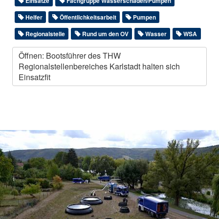
Einsätze
Fachgruppe Wasserschaden/Pumpen
Helfer
Öffentlichkeitsarbeit
Pumpen
Regionalstelle
Rund um den OV
Wasser
WSA
Öffnen: Bootsführer des THW
Regionalstellenbereiches Karlstadt halten sich
Einsatzfit