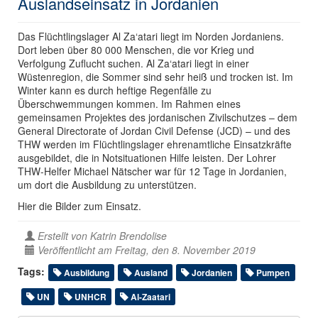
Auslandseinsatz in Jordanien
Das Flüchtlingslager Al Za‘atari liegt im Norden Jordaniens.
Dort leben über 80 000 Menschen, die vor Krieg und
Verfolgung Zuflucht suchen. Al Za‘atari liegt in einer
Wüstenregion, die Sommer sind sehr heiß und trocken ist. Im
Winter kann es durch heftige Regenfälle zu
Überschwemmungen kommen. Im Rahmen eines
gemeinsamen Projektes des jordanischen Zivilschutzes – dem
General Directorate of Jordan Civil Defense (JCD) – und des
THW werden im Flüchtlingslager ehrenamtliche Einsatzkräfte
ausgebildet, die in Notsituationen Hilfe leisten. Der Lohrer
THW-Helfer Michael Nätscher war für 12 Tage in Jordanien,
um dort die Ausbildung zu unterstützen.
Hier die Bilder zum Einsatz.
Erstellt von
Katrin Brendolise
Veröffentlicht am Freitag, den 8. November 2019
Tags:
Ausbildung
Ausland
Jordanien
Pumpen
UN
UNHCR
Al-Zaatari