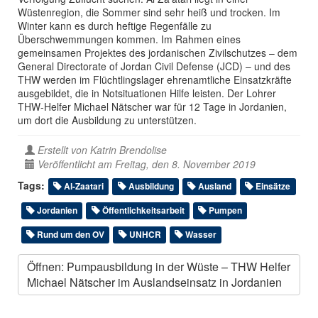
Wüstenregion, die Sommer sind sehr heiß und trocken. Im
Winter kann es durch heftige Regenfälle zu
Überschwemmungen kommen. Im Rahmen eines
gemeinsamen Projektes des jordanischen Zivilschutzes – dem
General Directorate of Jordan Civil Defense (JCD) – und des
THW werden im Flüchtlingslager ehrenamtliche Einsatzkräfte
ausgebildet, die in Notsituationen Hilfe leisten. Der Lohrer
THW-Helfer Michael Nätscher war für 12 Tage in Jordanien,
um dort die Ausbildung zu unterstützen.
Erstellt von
Katrin Brendolise
Veröffentlicht am Freitag, den 8. November 2019
Tags:
Al-Zaatari
Ausbildung
Ausland
Einsätze
Jordanien
Öffentlichkeitsarbeit
Pumpen
Rund um den OV
UNHCR
Wasser
Öffnen: Pumpausbildung in der Wüste – THW Helfer
Michael Nätscher im Auslandseinsatz in Jordanien