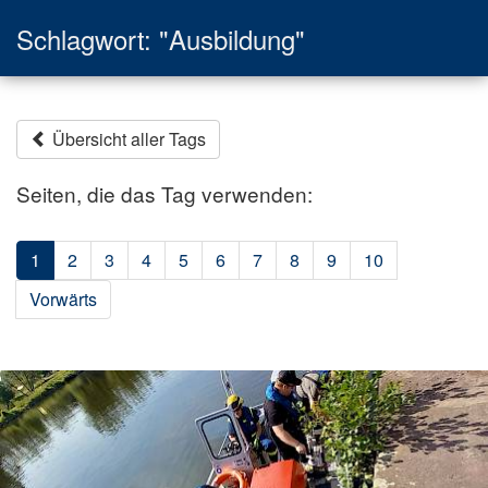
Schlagwort: "Ausbildung"
Übersicht aller Tags
Seiten, die das Tag verwenden:
1
2
3
4
5
6
7
8
9
10
Vorwärts