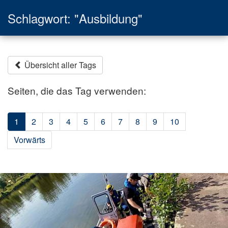
Schlagwort: "Ausbildung"
Übersicht aller Tags
Seiten, die das Tag verwenden:
1
2
3
4
5
6
7
8
9
10
Vorwärts