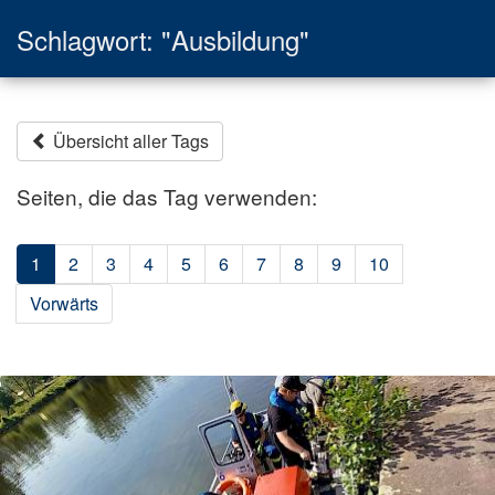
Schlagwort: "Ausbildung"
Übersicht aller Tags
Seiten, die das Tag verwenden:
1
2
3
4
5
6
7
8
9
10
Vorwärts