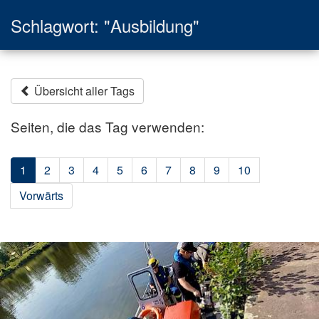
Schlagwort: "Ausbildung"
Übersicht aller Tags
Seiten, die das Tag verwenden:
1
2
3
4
5
6
7
8
9
10
Vorwärts