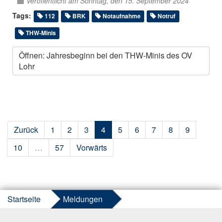
Veröffentlicht am Sonntag, den 15. September 2024
Tags:
112
BRK
Notaufnahme
Notruf
THW-Minis
Öffnen: Jahresbeginn bei den THW-Minis des OV
Lohr
Zurück
1
2
3
4
5
6
7
8
9
10
…
57
Vorwärts
Startseite
Meldungen