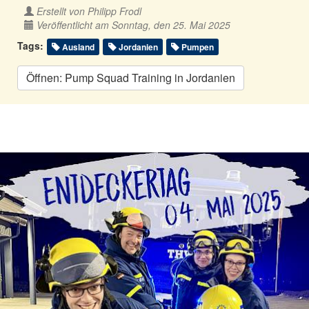
Erstellt von
Philipp Frodl
Veröffentlicht am Sonntag, den 25. Mai 2025
Tags:
Ausland
Jordanien
Pumpen
Öffnen: Pump Squad Training in Jordanien