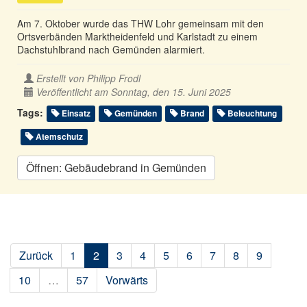
Am 7. Oktober wurde das THW Lohr gemeinsam mit den
Ortsverbänden Marktheidenfeld und Karlstadt zu einem
Dachstuhlbrand nach Gemünden alarmiert.
Erstellt von
Philipp Frodl
Veröffentlicht am Sonntag, den 15. Juni 2025
Tags:
Einsatz
Gemünden
Brand
Beleuchtung
Atemschutz
Öffnen: Gebäudebrand in Gemünden
Zurück
1
2
3
4
5
6
7
8
9
10
…
57
Vorwärts