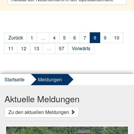
Zurück
1
…
4
5
6
7
8
9
10
11
12
13
…
57
Vorwärts
Startseite
Meldungen
Aktuelle Meldungen
Zu den aktuellen Meldungen