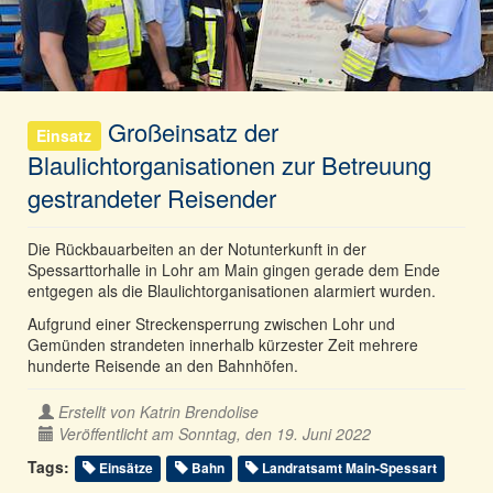
Großeinsatz der
Einsatz
Blaulichtorganisationen zur Betreuung
gestrandeter Reisender
Die Rückbauarbeiten an der Notunterkunft in der
Spessarttorhalle in Lohr am Main gingen gerade dem Ende
entgegen als die Blaulichtorganisationen alarmiert wurden.
Aufgrund einer Streckensperrung zwischen Lohr und
Gemünden strandeten innerhalb kürzester Zeit mehrere
hunderte Reisende an den Bahnhöfen.
Erstellt von
Katrin Brendolise
Veröffentlicht am Sonntag, den 19. Juni 2022
Tags:
Einsätze
Bahn
Landratsamt Main-Spessart