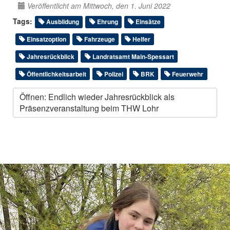
Veröffentlicht am Mittwoch, den 1. Juni 2022
Tags:
Ausbildung
Ehrung
Einsätze
Einsatzoption
Fahrzeuge
Helfer
Jahresrückblick
Landratsamt Main-Spessart
Öffentlichkeitsarbeit
Polizei
BRK
Feuerwehr
Öffnen: Endlich wieder Jahresrückblick als
Präsenzveranstaltung beim THW Lohr